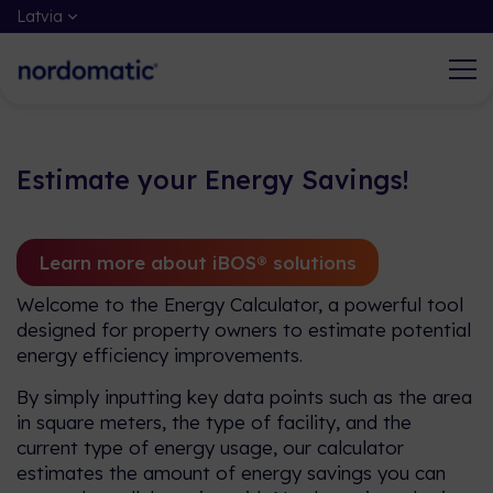
Latvia
Estimate your Energy Savings!
Ko mēs darām
Darbs Nordomatic
Izmantojot iBMS un iBOS iespējas,
Mūsu DNS pamatā ir zināšanu,
Learn more about iBOS® solutions
Nordomatic palīdz klientiem un gala
pieredzes un labās prakses dalīšanās,
lietotājiem pārņemt kontroli, uzlabot
lai kopā veidotu atvērtāku un
Welcome to the Energy Calculator, a powerful tool
un optimizēt īpašumu labbūtību, kā arī
ilgtspējīgāku nākotni.
designed for property owners to estimate potential
paaugstināt iekštelpu veiktspēju.
energy efficiency improvements.
Vairāk par mums
By simply inputting key data points such as the area
Iepazīstiet, ko mēs darām
in square meters, the type of facility, and the
current type of energy usage, our calculator
estimates the amount of energy savings you can