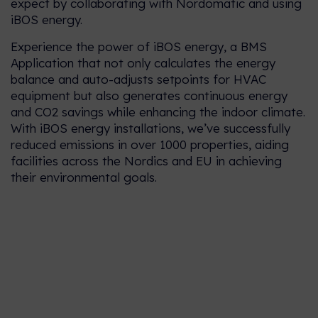
expect by collaborating with Nordomatic and using
iBOS energy.
Experience the power of iBOS energy, a BMS
Application that not only calculates the energy
Mūsu kultūra
balance and auto-adjusts setpoints for HVAC
iBMS®
Mēs ticam atvērtai sadarbībai,
equipment but also generates continuous energy
Ēkas “smadzeņu” automatizācija
zināšanu apmaiņai un
and CO2 savings while enhancing the indoor climate.
un optimizācija.
nepārtrauktai izaugsmei, kas
With iBOS energy installations, we’ve successfully
ļauj radīt ilgtermiņā ilgtspējīgus
reduced emissions in over 1000 properties, aiding
risinājumus.
iBOS®
facilities across the Nordics and EU in achieving
their environmental goals.
Lietotājam draudzīga un droša
Nordomatic Akadēmija
piekļuves programmatūra esošo
ēku pārvaldības sistēmu
Mūsu apmācību programma
paplašināšanai līdz viedām
palīdz sasniegt jūsu mērķus
ekosistēmām.
tehnoloģiju un ēku vadības
sistēmu (BMS) jomā - neatkarīgi
no tā, vai sperat pirmos soļus
Nordomatic tirgi
vai jau esat pieredzējis
Atklājiet tirgus, kuros mēs
speciālists.