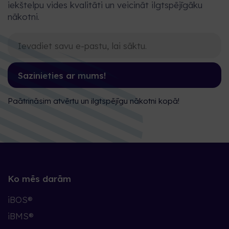
iekštelpu vides kvalitāti un veicināt ilgtspējīgāku
nākotni.
Sazinieties ar mums!
Paātrināsim atvērtu un ilgtspējīgu nākotni kopā!
Ko mēs darām
iBOS®
iBMS®