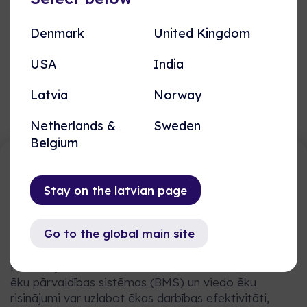
Denmark
United Kingdom
USA
India
Latvia
Norway
Netherlands &
Sweden
Belgium
Stay on the latvian page
Vai esat gatavi optimizēt savas
ēkas vadību?
Go to the global main site
Tas, ko mainām šodien, ietekmēs rītdienu.
Rezervējiet tikšanos ar mums, lai uzzinātu, kā mūsu
ēku pārvaldības sistēmas (BMS) un viedo ēku
risinājumi var uzlabot ēkas darbības efektivitāti,