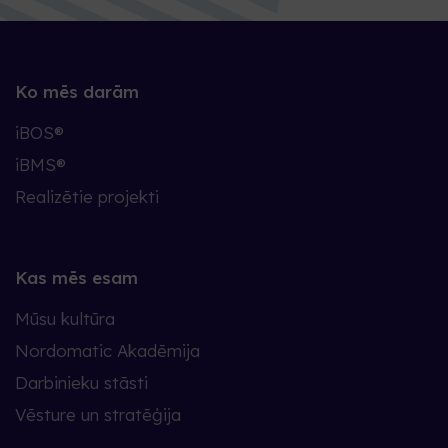
Ko mēs darām
iBOS®
iBMS®
Realizētie projekti
Kas mēs esam
Mūsu kultūra
Nordomatic Akadēmija
Darbinieku stāsti
Vēsture un stratēģija