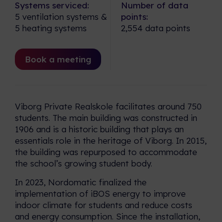
strādājam, un to, kā mūsu
Systems serviced:
Number of data
ekspertīze rada vērtību dažādās
5 ventilation systems &
points:
Darbinieku stāsti
nozarēs un reģionos.
5 heating systems
2,554 data points
Kā ir strādāt Nordomatic?
Uzziniet to no mūsu komandas
Atsauces projekti
pieredzes.
Book a meeting
Apskatiet mūsu iBMS un iBOS
risinājumus reālos projektos.
Vēsture un stratēģija
Kā mēs šodien veidojam
Viborg Private Realskole facilitates around 750
pārmaiņas rītdienai.
students. The main building was constructed in
1906 and is a historic building that plays an
essentials role in the heritage of Viborg. In 2015,
the building was repurposed to accommodate
the school’s growing student body.
In 2023, Nordomatic finalized the
implementation of iBOS energy to improve
indoor climate for students and reduce costs
and energy consumption. Since the installation,