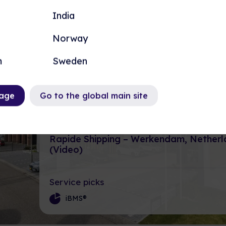
India
Norway
m
Sweden
page
Go to the global main site
Rapide Shipping – Werkendam, Netherl
(Video)
Service picks
iBMS®