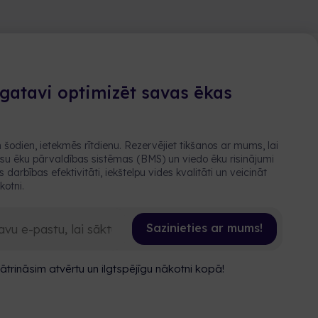
 gatavi optimizēt savas ēkas
šodien, ietekmēs rītdienu. Rezervējiet tikšanos ar mums, lai
su ēku pārvaldības sistēmas (BMS) un viedo ēku risinājumi
 darbības efektivitāti, iekštelpu vides kvalitāti un veicināt
kotni.
Sazinieties ar mums!
ātrināsim atvērtu un ilgtspējīgu nākotni kopā!