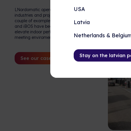
USA
LNordomatic operates in various
industries and projects. Here are a
couple of examples of how iBMS
Latvia
and iBOS have been integrated to
elevate indoor performance, while
Netherlands & Belgiu
meeting enviromental goals.
Stay on the latvian 
See our cases