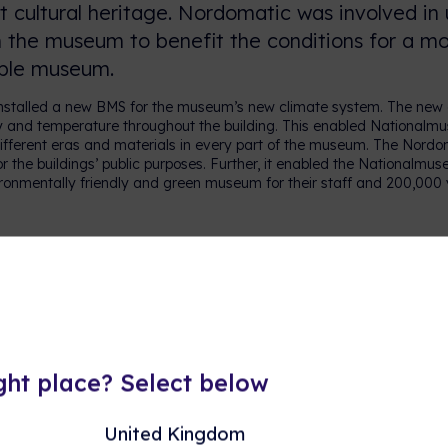
nt cultural heritage. Nordomatic was involved in
n the museum to benefit the conditions for a mod
ble museum.
nstalled a new BMS for the museum’s new climate system. The new c
 and temperature throughout the building. This enabled Nationalmus
ifferent eras and materials in every part of the museum. The Nordo
or the buildings’ public purposes. Further, it enabled the Nationalm
ronmentally friendly and green museum for their staff and 200,000 ye
ight place? Select below
United Kingdom
zācijas projekti