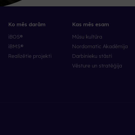
Ko mēs darām
Kas mēs esam
iBOS®
Mūsu kultūra
iBMS®
Nordomatic Akadēmija
Realizētie projekti
Darbinieku stāsti
Vēsture un stratēģija