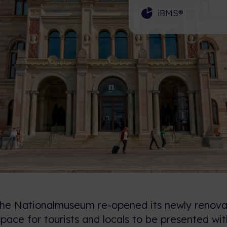
iBMS®
 the Nationalmuseum re-opened its newly reno
pace for tourists and locals to be presented wi