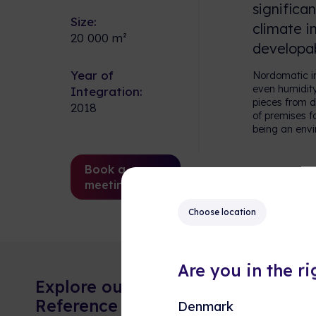
significa
Size:
climate i
20 000 m²
developa
Year of
Nordomatic i
even humidity
Integration:
pieces from d
2018
of premises f
being an envi
Book a
meeting
Choose location
Are you in the r
Explore our
Reference Cases
Denmark
Moderni