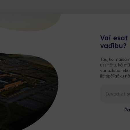
Vai esat
vadību?
Tas, ko mainām 
uzzinātu, kā mū
var uzlabot ēkas
ilgtspējīgāku nā
Pa