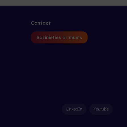
Contact
Sazinieties ar mums
LinkedIn
Youtube