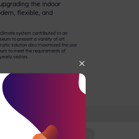
 upgrading the indoor
ern, flexible, and
limate system contributed to an
eum to present a variety of art
matic solution also maximized the use
useum to meet the requirements of
arly visitors.
Paplašināšanas projekts