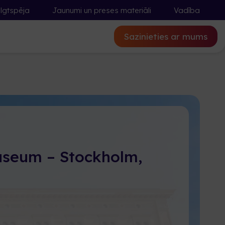
Ilgtspēja
Jaunumi un preses materiāli
Vadība
Sazinieties ar mums
seum – Stockholm,