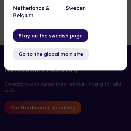
Netherlands &
Sweden
Belgium
Möt teamet
Stay on the swedish page
Go to the global main site
Nordomatic Academy
Skräddarsydda kurser med teknikinriktning för alla
nivåer!
Om Nordomatic Academy