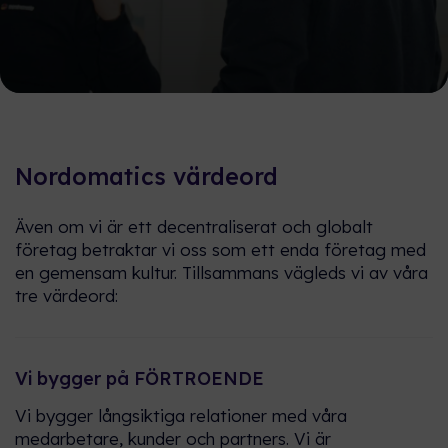
Vår arbetskultur
iBMS®
I kärnan av vår DNA ligger att
Automatisering och optimering
dela vår kunskap, insikter och
av byggnadens hjärna.
bästa praxis för att påskynda
Nordomatics värdeord
en öppen och hållbar framtid.
iBOS®
Även om vi är ett decentraliserat och globalt
Nordomatic Academy
företag betraktar vi oss som ett enda företag med
Användarvänlig och säker
en gemensam kultur. Tillsammans vägleds vi av våra
åtkomstprogramvara för att
Vårt utbildningsprogram
tre värdeord:
skala befintliga system för
säkerställer den optimala
byggstyrning till smarta
utbildningen för dina mål inom
ekosystem.
teknik och BMS, oavsett om du
är nybörjare eller en erfaren
Vi bygger på FÖRTROENDE
expert.
Nordomatics marknader
Vi bygger långsiktiga relationer med våra
Upptäck de marknader vi
medarbetare, kunder och partners. Vi är
Historier från team