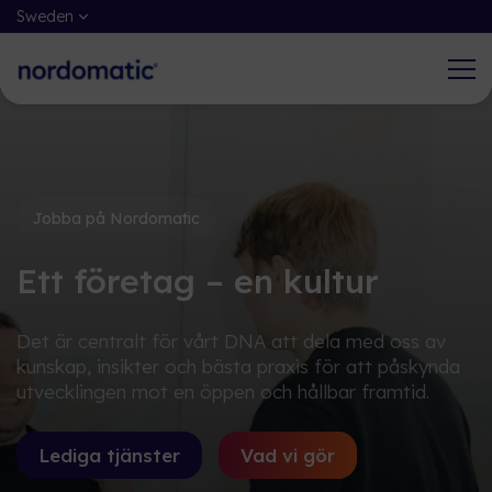
Sweden
Vad vi gör
Jobba på Nordomatic
Jobba på Nordomatic
Genom iBMS och iBOS hjälper
Det är centralt för vårt DNA att dela
Nordomatic kunder och användare att
med oss av kunskap, insikter och bästa
Ett företag – en kultur
ta kontroll, öka och optimera
praxis för att påskynda utvecklingen
fastigheters välbefinnande och
mot en öppen och hållbar framtid.
Det är centralt för vårt DNA att dela med oss av
förbättra inomhusprestanda.
kunskap, insikter och bästa praxis för att påskynda
Lediga tjänster
utvecklingen mot en öppen och hållbar framtid.
Produkter & Tjänster
Lediga tjänster
Vad vi gör