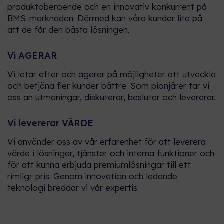
arbetar med och hur vår
produktoberoende och en innovativ konkurrent på
expertis skapar värde över
Hur är det att arbeta på
BMS-marknaden. Därmed kan våra kunder lita på
branscher och regioner.
Nordomatic? Låt oss höra det
att de får den bästa lösningen.
från vårt team!!
Referens projekt
Vi AGERAR
Kolla in vår portfölj av iBMS och
Vi letar efter och agerar på möjligheter att utveckla
iBOS i aktion.
och betjäna fler kunder bättre. Som pionjärer tar vi
oss an utmaningar, diskuterar, beslutar och levererar.
Kalkylator: Uppskatta dina
energibesparingar!
Vi levererar VÄRDE
Skriv in dessa 3 datapunkter, så
beräknar vi din uppskattade
Vi använder oss av vår erfarenhet för att leverera
årliga minskning av kostnader
värde i lösningar, tjänster och interna funktioner och
och koldioxidutsläpp.
för att kunna erbjuda premiumlösningar till ett
rimligt pris. Genom innovation och ledande
teknologi breddar vi vår expertis.